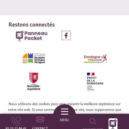
Restons connectés
© COLLECTIF WEB DORDOGNE
Nous utilisons des cookies pour vous garantir la meilleure expérience sur
notre site web. Si vous continuez à utiliser ce site, nous supposerons que
vous en êtes satisfait.
OK
05 53 22 00 41
CONTACT