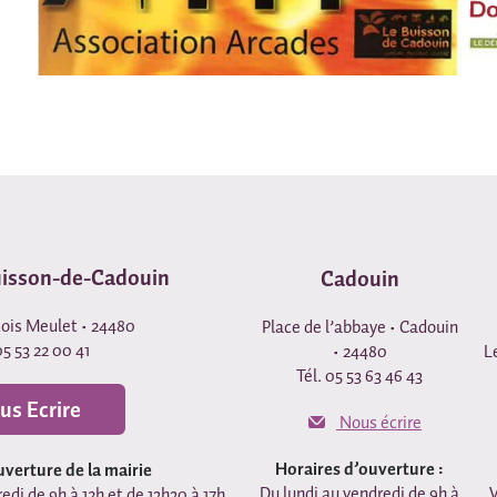
uisson-de-Cadouin
Cadouin
çois Meulet • 24480
Place de l’abbaye • Cadouin
05 53 22 00 41
• 24480
L
Tél. 05 53 63 46 43
us Ecrire
Nous écrire
Horaires d’ouverture :
uverture de la mairie
Du lundi au vendredi de 9h à
V
edi de 9h à 12h et de 13h30 à 17h