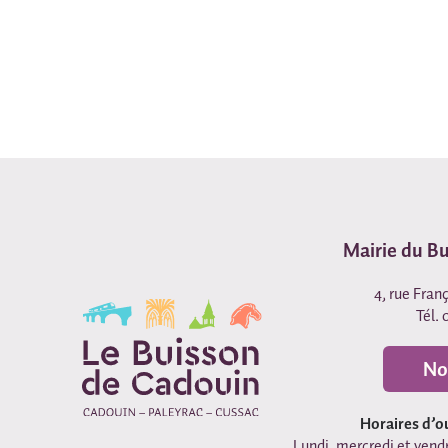
Mairie du B
4, rue Fran
Tél. 
No
Horaires d’o
Lundi, mercredi et vendr