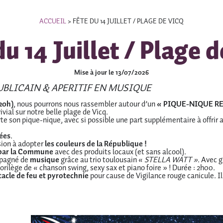
ACCUEIL
>
FÊTE DU 14 JUILLET / PLAGE DE VICQ
du 14 Juillet / Plage d
Mise à jour le 13/07/2026
UBLICAIN & APERITIF EN MUSIQUE
 20h)
, nous pourrons nous rassembler autour d’un
« PIQUE-NIQUE R
ial sur notre belle plage de Vicq.
rte son pique-nique, avec si possible une part supplémentaire à offrir
lées
.
sion à adopter
les
couleurs de la République !
t par la Commune
avec des produits locaux (et sans alcool).
pagné de
musique
grâce au trio toulousain «
STELLA WATT »
. Avec 
florilège de « chanson swing, sexy sax et piano foire » ! Durée : 2h00.
acle de feu et pyrotechnie
pour cause de Vigilance rouge canicule. Il