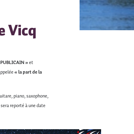
e Vicq
EPUBLICAIN »
et
 appelée
« la part de la
guitare, piano, saxophone,
 sera reporté à une date