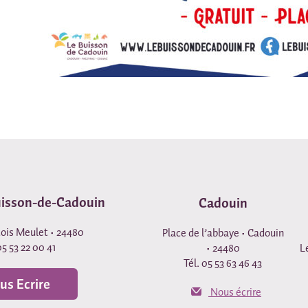
uisson-de-Cadouin
Cadouin
çois Meulet • 24480
Place de l’abbaye • Cadouin
05 53 22 00 41
• 24480
L
Tél. 05 53 63 46 43
us Ecrire
Nous écrire