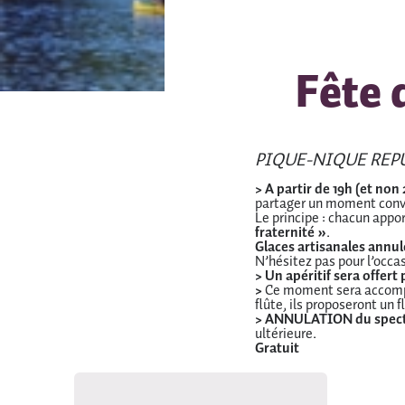
Fête 
PIQUE-NIQUE REP
> A partir de 19h (et non
partager un moment conviv
Le principe : chacun appo
fraternité »
.
Glaces artisanales annu
N’hésitez pas pour l’occa
> Un apéritif sera offer
>
Ce moment sera accom
flûte, ils proposeront un 
> ANNULATION du
spect
ultérieure.
Gratuit