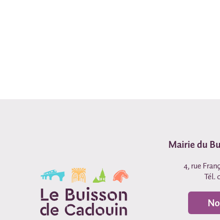
Mairie du B
4, rue Fran
Tél. 
No