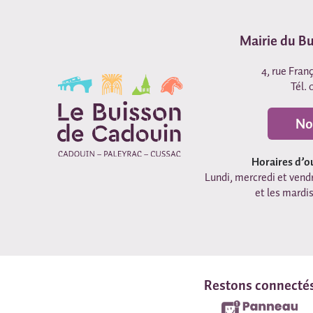
Mairie du B
4, rue Fran
Tél. 
No
Horaires d’o
Lundi, mercredi et vendr
et les mardis
Restons connecté