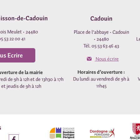
uisson-de-Cadouin
Cadouin
çois Meulet • 24480
Place de l’abbaye • Cadouin
05 53 22 00 41
• 24480
L
Tél. 05 53 63 46 43
us Ecrire
Nous écrire
Horaires d’ouverture :
uverture de la mairie
Du lundi au vendredi de 9h à
V
edi de 9h à 12h et de 13h30 à 17h
11h45
 et jeudis de 9h à 12h
s