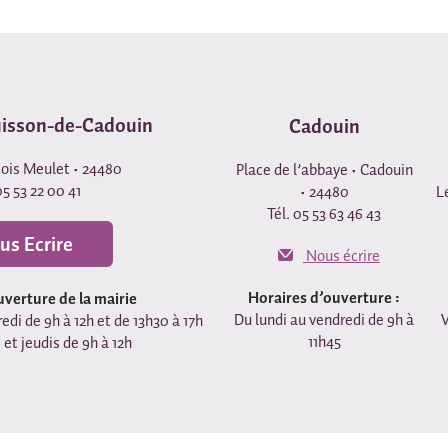
uisson-de-Cadouin
Cadouin
çois Meulet • 24480
Place de l’abbaye • Cadouin
05 53 22 00 41
• 24480
L
Tél. 05 53 63 46 43
us Ecrire
Nous écrire
Horaires d’ouverture :
uverture de la mairie
Du lundi au vendredi de 9h à
V
edi de 9h à 12h et de 13h30 à 17h
11h45
 et jeudis de 9h à 12h