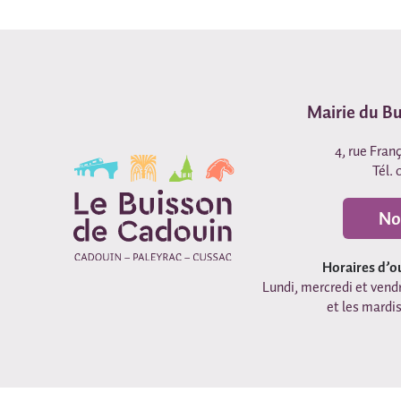
Mairie du B
4, rue Fran
Tél. 
No
Horaires d’o
Lundi, mercredi et vendr
et les mardis