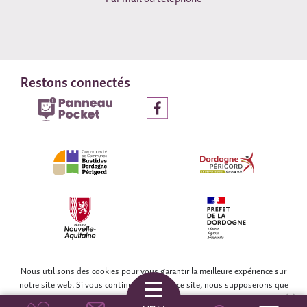
Restons connectés
© COLLECTIF WEB DORDOGNE
Nous utilisons des cookies pour vous garantir la meilleure expérience sur
notre site web. Si vous continuez à utiliser ce site, nous supposerons que
vous en êtes satisfait.