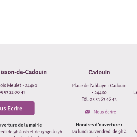
uisson-de-Cadouin
Cadouin
çois Meulet • 24480
Place de l’abbaye • Cadouin
05 53 22 00 41
• 24480
L
Tél. 05 53 63 46 43
us Ecrire
Nous écrire
Horaires d’ouverture :
uverture de la mairie
Du lundi au vendredi de 9h à
V
edi de 9h à 12h et de 13h30 à 17h