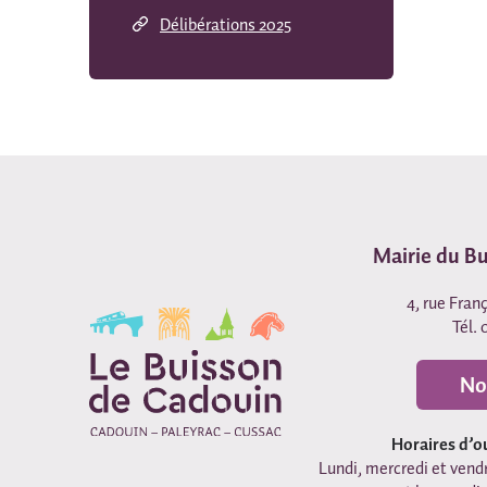
Délibérations 2025
Mairie du B
4, rue Fran
Tél. 
No
Horaires d’o
Lundi, mercredi et vendr